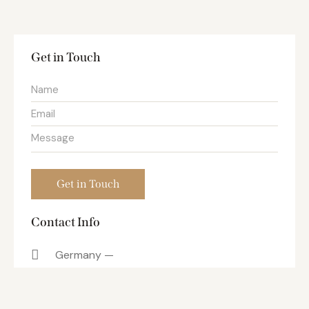
Get in Touch
Contact Info
Germany —
785 15h Street, Office 478
Berlin, De 81566