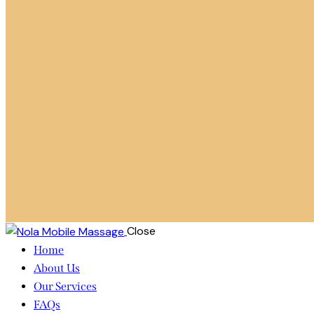
Close
Home
About Us
Our Services
FAQs