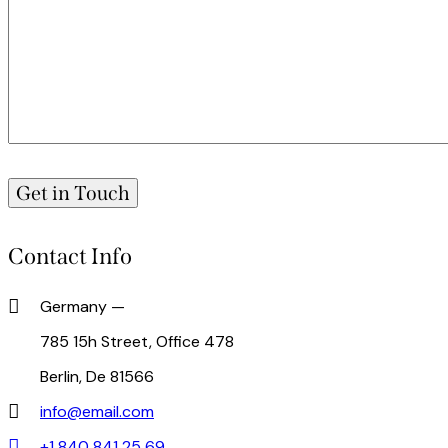
Contact Info
Germany —
785 15h Street, Office 478
Berlin, De 81566
info@email.com
+1 840 841 25 69