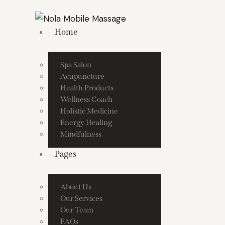
Home
Spa Salon
Acupuncture
Health Products
Wellness Coach
Holistic Medicine
Energy Healing
Mindfulness
Pages
About Us
Our Services
Our Team
FAQs