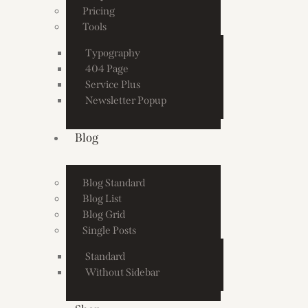
Pricing
Tools
Typography
404 Page
Service Plus
Newsletter Popup
Blog
Blog Standard
Blog List
Blog Grid
Single Posts
Standard
Without Sidebar