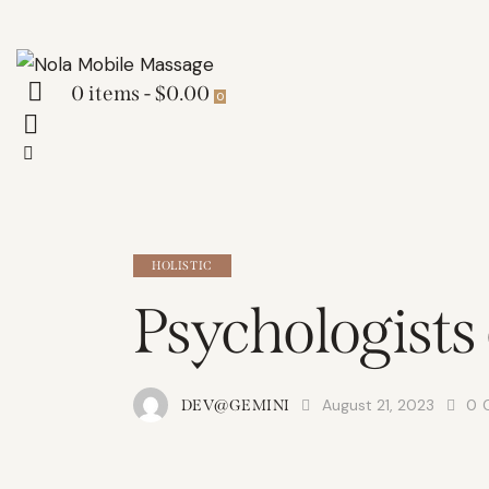
0 items
-
$0.00
0
HOLISTIC
Psychologists 
August 21, 2023
0
DEV@GEMINI