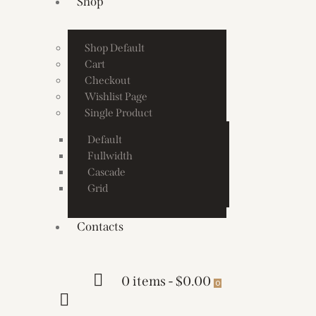
Shop
Shop Default
Cart
Checkout
Wishlist Page
Single Product
Default
Fullwidth
Cascade
Grid
Contacts
0 items
-
$0.00
0